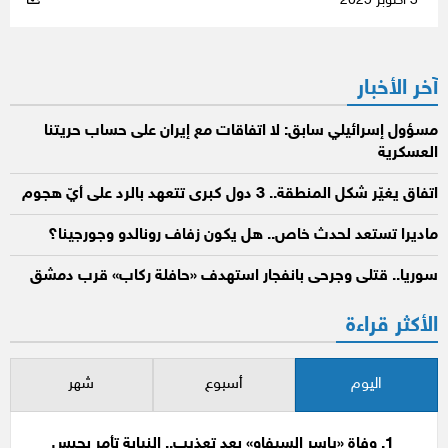
3 أكتوبر 2025
آخر الأخبار
مسؤول إسرائيلي سابق: لا اتفاقات مع إيران على حساب حريتنا
العسكرية
اتفاق يغيّر شكل المنطقة.. 3 دول كبرى تتعهد بالرد على أيّ هجوم
ماديرا تستعد لحدث خاص.. هل يكون زفاف رونالدو وجورجينا؟
سوريا.. قتلى وجرحى بانفجار استهدف «حافلة ركاب» قرب دمشق
الأكثر قراءة
اليوم
أسبوع
شهر
وفاة «ياسر السيفاو» بعد تعذيب.. النيابة تأمر بحبس