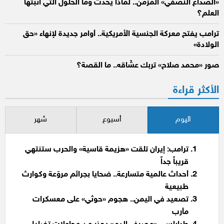
«الصداع النصفي» المزمن.. لماذا يحدث وما الحلول التي أثبتها
العلم؟
ترامب يفتح معركة الجنسية الأمريكية.. أوامر جديدة لإنهاء «حق
الولادة»
صور «محمد صلاح» تربك عشّاقه.. ما القصة؟
الأكثر قراءة
اليوم
أسبوع
شهر
ترامب: إيران تلقت «هزيمة قاسية» والحرب ستنتهي
قريباً جداً
أحداث عالمية متسارعة.. ضحايا بجرائم مروّعة وكوارث
طبيعية
تصعيد في اليمن.. هجوم «حوثي» على معسكرات
مأرب