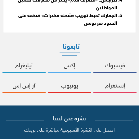
طرابلس.. «مصرف الدم» يحذر من محاولات تضليل
المواطنين
الجمارك تحبط تهريب «شحنة مخدرات» ضخمة على
الحدود مع تونس
تابعونا
فيسبوك
إكس
تيليغرام
إنستغرام
يوتيوب
آر إس إس
نشرة عين ليبيا
احصل على النشرة الأسبوعية مباشرة على بريدك