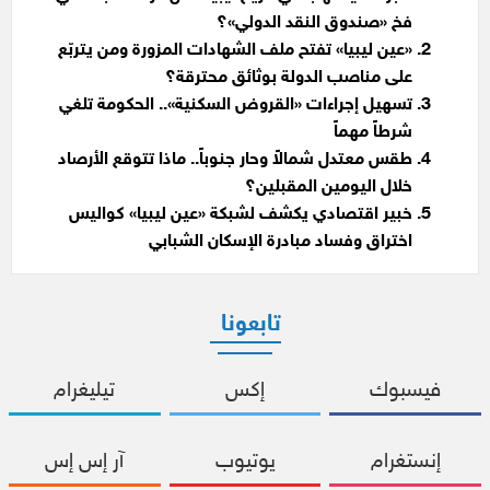
فخ «صندوق النقد الدولي»؟
«عين ليبيا» تفتح ملف الشهادات المزورة ومن يتربّع
على مناصب الدولة بوثائق محترقة؟
تسهيل إجراءات «القروض السكنية».. الحكومة تلغي
شرطاً مهماً
طقس معتدل شمالاً وحار جنوباً.. ماذا تتوقع الأرصاد
خلال اليومين المقبلين؟
خبير اقتصادي يكشف لشبكة «عين ليبيا» كواليس
اختراق وفساد مبادرة الإسكان الشبابي
تابعونا
فيسبوك
إكس
تيليغرام
إنستغرام
يوتيوب
آر إس إس