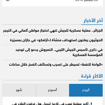
20 ديسمبر 2018
آخر الأخبار
الجزائر.. عملية عسكرية للجيش تنهي احتجاز مواطن ألماني في النيجر
الحوثيون يعلنون استهداف منشأة لـ«أرامكو» في جازان بمسيّرة
في ذكرى تأسيس الجيش الليبي.. النمروش يدعو إلى توحيد
المؤسسة العسكرية
«الواحة للنفط» تسيطر على تسرب وتستأنف الضخ خلال ساعات
الأكثر قراءة
اليوم
أسبوع
شهر
أكبر عملية نهب في تاريخ ليبيا.. هل غرقت البلاد في