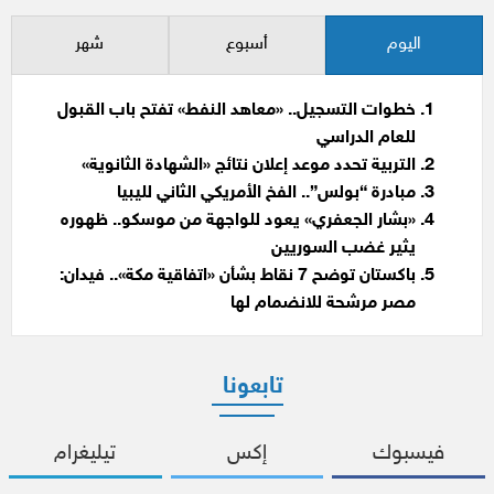
اليوم
أسبوع
شهر
خطوات التسجيل.. «معاهد النفط» تفتح باب القبول
للعام الدراسي
التربية تحدد موعد إعلان نتائج «الشهادة الثانوية»
مبادرة “بولس”.. الفخ الأمريكي الثاني لليبيا
«بشار الجعفري» يعود للواجهة من موسكو.. ظهوره
يثير غضب السوريين
باكستان توضح 7 نقاط بشأن «اتفاقية مكة».. فيدان:
مصر مرشحة للانضمام لها
تابعونا
فيسبوك
إكس
تيليغرام