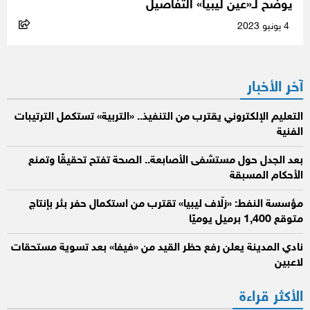
يوضح لـ«عين ليبيا» التفاصيل
4 يونيو 2023
آخر الأخبار
التعليم الإلكتروني يقترب من التنفيذ.. «التربية» تستكمل الترتيبات
الفنية
بعد الجدل حول مستشفى الأصابعة.. الصحة تفتح تحقيقًا وتمنع
الأحكام المسبقة
مؤسسة النفط: «زلّاف ليبيا» تقترب من استكمال حفر بئر بإنتاج
متوقع 1,400 برميل يوميًا
نادي المدينة يعلن رفع حظر القيد من «فيفا» بعد تسوية مستحقات
لاعبين
الأكثر قراءة