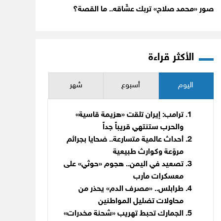
صور «محمد صلاح» تربك عشّاقه.. ما القصة؟
الأكثر قراءة
اليوم
أسبوع
شهر
ترامب: إيران تلقت «هزيمة قاسية»
والحرب ستنتهي قريباً جداً
أحداث عالمية متسارعة.. ضحايا بجرائم
مروّعة وكوارث طبيعية
تصعيد في اليمن.. هجوم «حوثي» على
معسكرات مأرب
طرابلس.. «مصرف الدم» يحذر من
محاولات تضليل المواطنين
الجمارك تحبط تهريب «شحنة مخدرات»