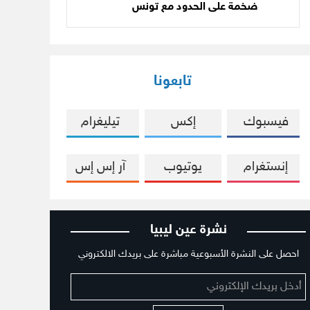
ضخمة على الحدود مع تونس
تابعونا
فيسبوك
إكس
تيليغرام
إنستغرام
يوتيوب
آر إس إس
نشرة عين ليبيا
احصل على النشرة الأسبوعية مباشرة على بريدك الالكتروني