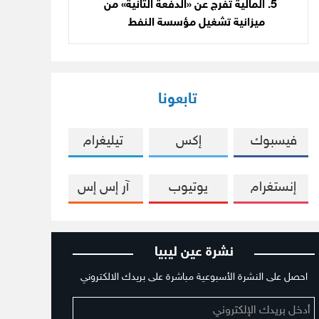
المالية تفرج عن «الدفعة الثانية» من
ميزانية تشغيل مؤسسة النفط
تابعونا
فيسبوك
إكس
تيليغرام
إنستغرام
يوتيوب
آر إس إس
نشرة عين ليبيا
احصل على النشرة الأسبوعية مباشرة على بريدك الالكتروني