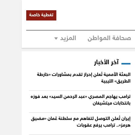
تغطية خاصة
صحافة المواطن
المزيد
آخر الأخبار
البعثة الأممية تُعلن إحراز تقدم بمشاورات «خارطة
الطريق» الليبية
ترامب يهاجم المصري «عبد الرحمن السيد» بعد فوزه
بانتخابات ميتشيغان
إيران تُعلن التوصل لتفاهم مع سلطنة عُمان «مضيق
هرمز».. ترامب يرفع عقوبات