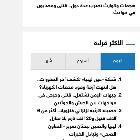
هجمات وكوارث تضرب عدة دول.. قتلى ومصابون
في حوادث
الأكثر قراءة
اليوم
أسبوع
شهر
شبكة «عين ليبيا» تكشف آخر التطورات..
هل انتهت أزمة وقود محطات الكهرباء؟
جبهات اليمن تشتعل.. قتلى وجرحى في
مواجهات بين الجيش والحوثيين
حصيلة كارثية لزلزالي فنزويلا.. أكثر من 6
آلاف قتيل و20 ألف نازح بلا منازل
ليبيا والصين تبحثان تعزيز «التعاون
الصحي» وتبادل الخبرات