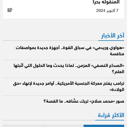
المنقولة بحراً
7 أكتوبر 2024
آخر الأخبار
«هواوي وريدمي» في سباق القوة.. أجهزة جديدة بمواصفات
منافسة
«الصداع النصفي» المزمن.. لماذا يحدث وما الحلول التي أثبتها
العلم؟
ترامب يفتح معركة الجنسية الأمريكية.. أوامر جديدة لإنهاء «حق
الولادة»
صور «محمد صلاح» تربك عشّاقه.. ما القصة؟
الأكثر قراءة