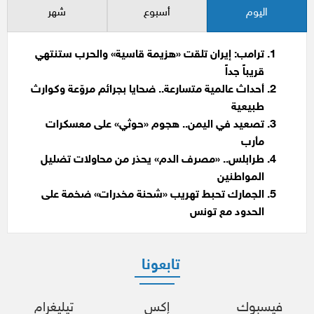
اليوم
أسبوع
شهر
ترامب: إيران تلقت «هزيمة قاسية» والحرب ستنتهي
قريباً جداً
أحداث عالمية متسارعة.. ضحايا بجرائم مروّعة وكوارث
طبيعية
تصعيد في اليمن.. هجوم «حوثي» على معسكرات
مأرب
طرابلس.. «مصرف الدم» يحذر من محاولات تضليل
المواطنين
الجمارك تحبط تهريب «شحنة مخدرات» ضخمة على
الحدود مع تونس
تابعونا
فيسبوك
إكس
تيليغرام