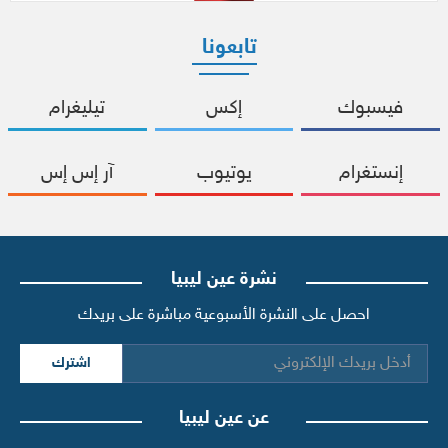
تابعونا
فيسبوك
إكس
تيليغرام
إنستغرام
يوتيوب
آر إس إس
نشرة عين ليبيا
احصل على النشرة الأسبوعية مباشرة على بريدك
اشترك
عن عين ليبيا