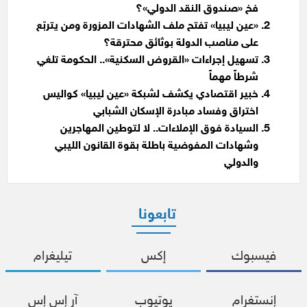
فخ «صندوق النقد الدولي»؟
«عين ليبيا» تفتح ملف الشهادات المزورة ومن يتربّع
على مناصب الدولة بوثائق محترقة؟
تسهيل إجراءات «القروض السكنية».. الحكومة تلغي
شرطاً مهماً
خبير اقتصادي يكشف لشبكة «عين ليبيا» كواليس
اختراق وفساد مبادرة الإسكان الشبابي
السيادة فوق الإملاءات.. لا لتوطين المهاجرين
وشهادات المفوضية باطلة بقوة القانون الليبي
والدولي
تابعونا
فيسبوك
إكس
تيليغرام
إنستغرام
يوتيوب
آر إس إس