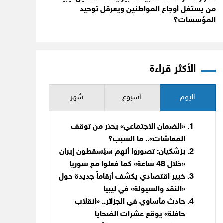
من يستغل أوجاع المواطنين ويعرقل توحيد
المؤسسات؟
الأكثر قراءة
اليوم
أسبوع
شهر
«الضمان الاجتماعي» يحذر من توقف
المعاشات».. ما السبب؟
بزشكيان: تصوروا أنهم سيُسقطون إيران
«خلال 48 ساعة» كما فعلوا مع سوريا
خبير اقتصادي يكشف أرقاماً جديدة حول
«النقد والسيولة» في ليبيا
حادث مأساوي في الجزائر.. «انقلاب
حافلة» يوقع عشرات الضحايا