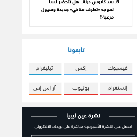
بعد كابوس درنة.. هل تتحضّر ليبيا
لموجة «تطرف مناخي» جديدة وسيول
مرعبة؟
تابعونا
فيسبوك
إكس
تيليغرام
إنستغرام
يوتيوب
آر إس إس
نشرة عين ليبيا
احصل على النشرة الأسبوعية مباشرة على بريدك الالكتروني