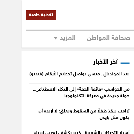
تغطية خاصة
صحافة المواطن
المزيد
آخر الأخبار
بعد المونديال.. ميسي يواصل تحطيم الأرقام (فيديو)
من الحواسب «فائقة الخفة» إلى الذكاء الاصطناعي..
جولة جديدة في معركة التكنولوجيا
ترامب ينقذ طفلاً من السقوط ويعلق: لا أريده أن
يكون مثل بايدن
أسرار التحركات الشعبية.. خبير يكشف لـ«عين ليبيا»