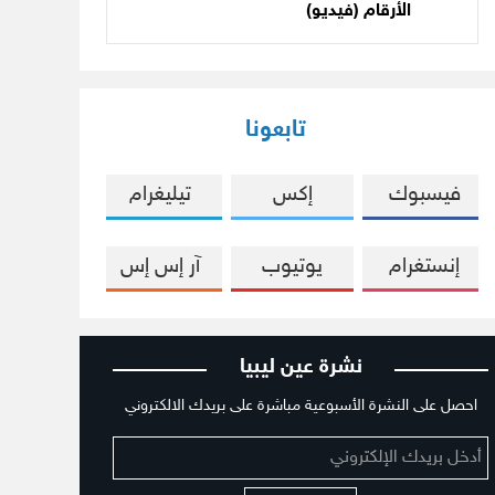
الأرقام (فيديو)
تابعونا
فيسبوك
إكس
تيليغرام
إنستغرام
يوتيوب
آر إس إس
نشرة عين ليبيا
احصل على النشرة الأسبوعية مباشرة على بريدك الالكتروني