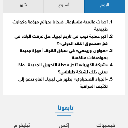
اليوم
أسبوع
شهر
أحداث عالمية متسارعة.. ضحايا بجرائم مروّعة وكوارث
طبيعية
أكبر عملية نهب في تاريخ ليبيا.. هل غرقت البلاد في
فخ «صندوق النقد الدولي»؟
«هواوي وريدمي» في سباق القوة.. أجهزة جديدة
بمواصفات منافسة
«شركة الكهرباء» تنجز محطة التحويل الجديدة.. ماذا
يعني ذلك لشبكة طرابلس؟
«الجراد الصحراوي» يظهر في ليبيا.. الفاو تدعو إلى
تكثيف المراقبة
تابعونا
فيسبوك
إكس
تيليغرام