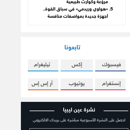
مروّعة وكوارث طبيعية
«هواوي وريدمي» في سباق القوة..
أجهزة جديدة بمواصفات منافسة
تابعونا
فيسبوك
إكس
تيليغرام
إنستغرام
يوتيوب
آر إس إس
نشرة عين ليبيا
احصل على النشرة الأسبوعية مباشرة على بريدك الالكتروني