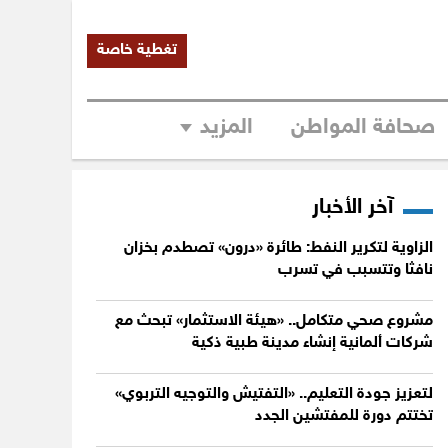
تغطية خاصة
صحافة المواطن
المزيد
آخر الأخبار
الزاوية لتكرير النفط: طائرة «درون» تصطدم بخزان
نافثا وتتسبب في تسرب
مشروع صحي متكامل.. «هيئة الاستثمار» تبحث مع
شركات ألمانية إنشاء مدينة طبية ذكية
لتعزيز جودة التعليم.. «التفتيش والتوجيه التربوي»
تختتم دورة للمفتشين الجدد