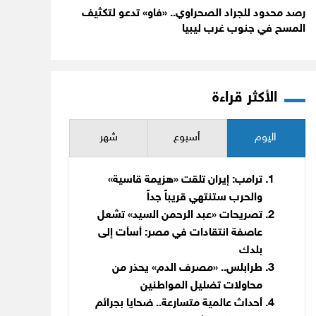
رصد محدود للجراد الصحراوي.. «فاو» تدعو لتكثيف
المسح في جنوب غرب ليبيا
الأكثر قراءة
اليوم
أسبوع
شهر
ترامب: إيران تلقت «هزيمة قاسية»
والحرب ستنتهي قريباً جداً
تصريحات «عبد الرحمن السيد» تشعل
عاصفة انتقادات في مصر: أسأت إلى
بلدك
طرابلس.. «مصرف الدم» يحذر من
محاولات تضليل المواطنين
أحداث عالمية متسارعة.. ضحايا بجرائم