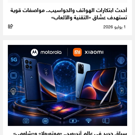
أحدث ابتكارات الهواتف والحواسيب.. مواصفات قوية
تستهدف عشّاق «التقنية والألعاب»
1 يوليو 2026
سباق جديد في عالم أندرويد.. «موتورولا» و«شاومي»