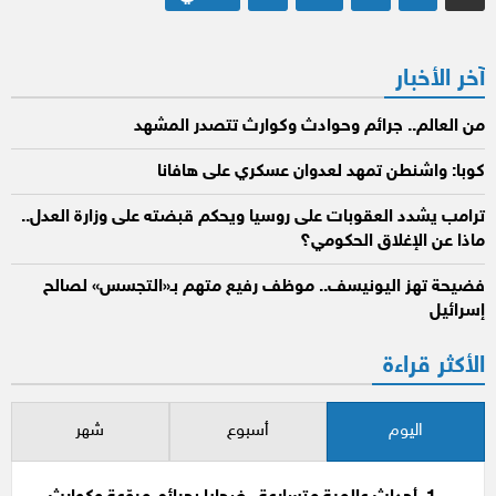
صفحات
المقالات
آخر الأخبار
من العالم.. جرائم وحوادث وكوارث تتصدر المشهد
كوبا: واشنطن تمهد لعدوان عسكري على هافانا
ترامب يشدد العقوبات على روسيا ويحكم قبضته على وزارة العدل..
ماذا عن الإغلاق الحكومي؟
فضيحة تهز اليونيسف.. موظف رفيع متهم بـ«التجسس» لصالح
إسرائيل
الأكثر قراءة
اليوم
أسبوع
شهر