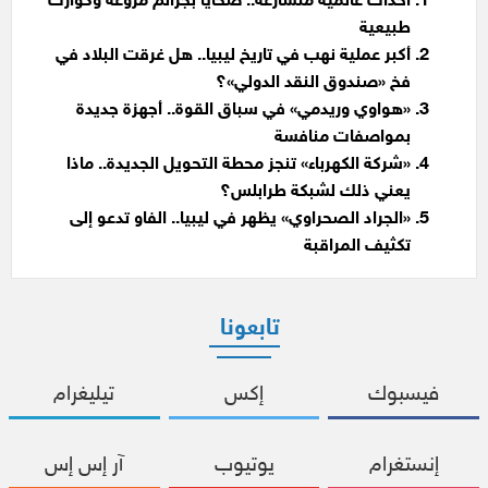
أحداث عالمية متسارعة.. ضحايا بجرائم مروّعة وكوارث
طبيعية
أكبر عملية نهب في تاريخ ليبيا.. هل غرقت البلاد في
فخ «صندوق النقد الدولي»؟
«هواوي وريدمي» في سباق القوة.. أجهزة جديدة
بمواصفات منافسة
«شركة الكهرباء» تنجز محطة التحويل الجديدة.. ماذا
يعني ذلك لشبكة طرابلس؟
«الجراد الصحراوي» يظهر في ليبيا.. الفاو تدعو إلى
تكثيف المراقبة
تابعونا
فيسبوك
إكس
تيليغرام
إنستغرام
يوتيوب
آر إس إس