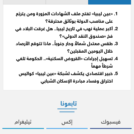
«عين ليبيا» تفتح ملف الشهادات المزورة ومن يتربّع
على مناصب الدولة بوثائق محترقة؟
أكبر عملية نهب في تاريخ ليبيا.. هل غرقت البلاد في
فخ «صندوق النقد الدولي»؟
طقس معتدل شمالاً وحار جنوباً.. ماذا تتوقع الأرصاد
خلال اليومين المقبلين؟
تسهيل إجراءات «القروض السكنية».. الحكومة تلغي
شرطاً مهماً
خبير اقتصادي يكشف لشبكة «عين ليبيا» كواليس
اختراق وفساد مبادرة الإسكان الشبابي
تابعونا
فيسبوك
إكس
تيليغرام