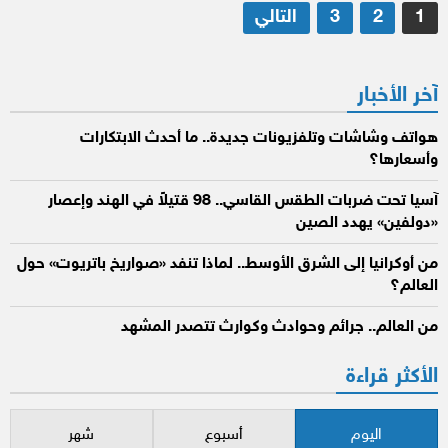
تعدد
1
2
3
التالي
صفحات
المقالات
آخر الأخبار
هواتف وشاشات وتلفزيونات جديدة.. ما أحدث الابتكارات
وأسعارها؟
آسيا تحت ضربات الطقس القاسي.. 98 قتيلاً في الهند وإعصار
«دولفين» يهدد الصين
من أوكرانيا إلى الشرق الأوسط.. لماذا تنفد «صواريخ باتريوت» حول
العالم؟
من العالم.. جرائم وحوادث وكوارث تتصدر المشهد
الأكثر قراءة
اليوم
أسبوع
شهر