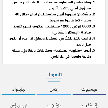
وفاة «ياسر السيفاو» بعد تعذيب.. النيابة تأمر بحبس
مسؤول أمني وتلاحق آخرين
بزشكيان: تصوروا أنهم سيُسقطون إيران «خلال 48
ساعة» كما فعلوا مع سوريا
6000 قرض و1200 مستفيد.. الحكومة تسرّع تنفيذ
مبادرة «الإسكان الشبابي»
ترامب ينقذ طفلاً من السقوط ويعلق: لا أريده أن يكون
مثل بايدن
أدوية «منتهية الصلاحية» ومخالفات بالفنادق.. حملة
رقابية واسعة في طرابلس
تابعونا
فيسبوك
إكس
تيليغرام
إنستغرام
يوتيوب
آر إس إس