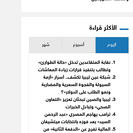
الأكثر قراءة
اليوم
أسبوع
شهر
نقابة المتقاعدين تدخل «حالة الطوارئ»
وتطالب بتنفيذ قرارات زيادة المعاشات
شبكة عين ليبيا تكشف.. أسرار «أزمة
السيولة والفجوة السعرية والمضاربة
ونمو الطلب على الدولار»؟
ليبيا والصين تبحثان تعزيز «التعاون
الصحي» وتبادل الخبرات
ترامب يهاجم المصري «عبد الرحمن
السيد» بعد فوزه بانتخابات ميتشيغان
المالية تفرج عن «الدفعة الثانية» من