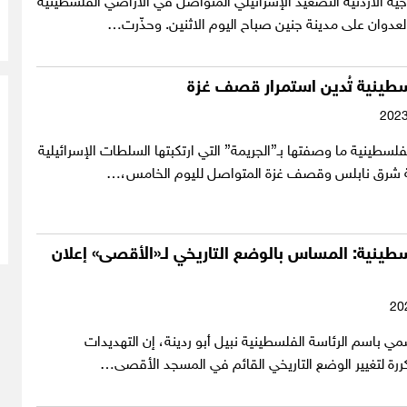
رجية الأردنية التصعيد الإسرائيلي المتواصل في الأراضي الفلسطينية
العدوان على مدينة جنين صباح اليوم الاثنين. وحذّرت…
سطينية تُدين استمرار قصف غزة
فلسطينية ما وصفتها بـ”الجريمة” التي ارتكبتها السلطات الإسرائيلية
 شرق نابلس وقصف غزة المتواصل لليوم الخامس،…
سطينية: المساس بالوضع التاريخي لـ«الأقصى» إعلان
مي باسم الرئاسة الفلسطينية نبيل أبو ردينة، إن التهديدات
تكررة لتغيير الوضع التاريخي القائم في المسجد الأقصى…