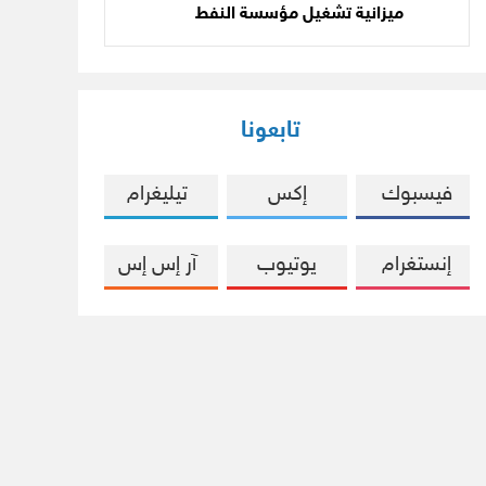
ميزانية تشغيل مؤسسة النفط
تابعونا
فيسبوك
إكس
تيليغرام
إنستغرام
يوتيوب
آر إس إس