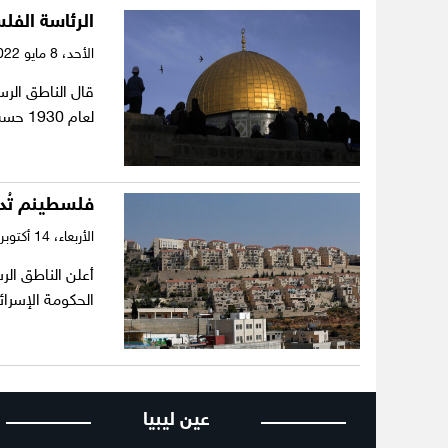
الرئاسة الف
الأحد،
8 مايو 2022
قال الناطق الرس
لعام 1930 حسب لجنة “شو” ينص على…
فلسطينم تُدي
الأربعاء،
14 أكتوبر 2020
أعلن الناطق الر
الحكومة الإسرائ
عين ليبيا