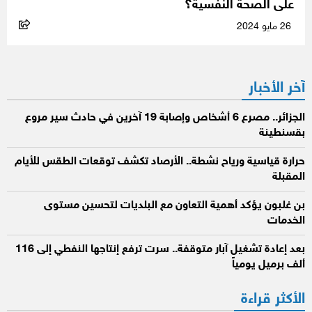
على الصحة النفسية؟
26 مايو 2024
آخر الأخبار
الجزائر.. مصرع 6 أشخاص وإصابة 19 آخرين في حادث سير مروع
بقسنطينة
حرارة قياسية ورياح نشطة.. الأرصاد تكشف توقعات الطقس للأيام
المقبلة
بن غلبون يؤكد أهمية التعاون مع البلديات لتحسين مستوى
الخدمات
بعد إعادة تشغيل آبار متوقفة.. سرت ترفع إنتاجها النفطي إلى 116
ألف برميل يومياً
الأكثر قراءة