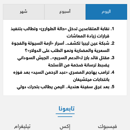
اليوم
أسبوع
شهر
نقابة المتقاعدين تدخل «حالة الطوارئ» وتطالب بتنفيذ
قرارات زيادة المعاشات
شبكة عين ليبيا تكشف.. أسرار «أزمة السيولة والفجوة
السعرية والمضاربة ونمو الطلب على الدولار»؟
مقتل قائد بارز لـ«الدعم السريع».. الجيش السوداني
يضبط ترسانة ضخمة من الأسلحة
ترامب يهاجم المصري «عبد الرحمن السيد» بعد فوزه
بانتخابات ميتشيغان
بعد غرق سفينة هندية.. اليمن يطالب بتحرك دولي
تابعونا
فيسبوك
إكس
تيليغرام