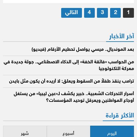
تعدد
1
2
3
4
التالي
صفحات
المقالات
آخر الأخبار
بعد المونديال.. ميسي يواصل تحطيم الأرقام (فيديو)
من الحواسب «فائقة الخفة» إلى الذكاء الاصطناعي.. جولة جديدة في
معركة التكنولوجيا
ترامب ينقذ طفلاً من السقوط ويعلق: لا أريده أن يكون مثل بايدن
أسرار التحركات الشعبية.. خبير يكشف لـ«عين ليبيا» من يستغل
أوجاع المواطنين ويعرقل توحيد المؤسسات؟
الأكثر قراءة
اليوم
أسبوع
شهر