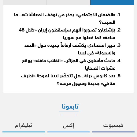
«الضمان الاجتماعي» يحذر من توقف المعاشات».. ما
السبب؟
بزشكيان: تصوروا أنهم سيُسقطون إيران «خلال 48
ساعة» كما فعلوا مع سوريا
خبير اقتصادي يكشف أرقاماً جديدة حول «النقد
والسيولة» في ليبيا
حادث مأساوي في الجزائر.. «انقلاب حافلة» يوقع
عشرات الضحايا
بعد كابوس درنة.. هل تتحضّر ليبيا لموجة «تطرف
مناخي» جديدة وسيول مرعبة؟
تابعونا
فيسبوك
إكس
تيليغرام