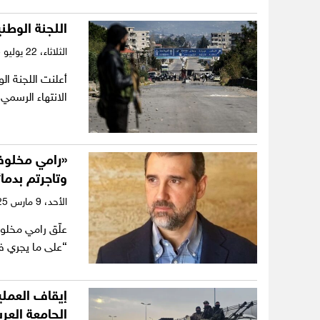
اللجنة الوطن
الثلاثاء،
22 يوليو 2025
أعلنت اللجنة ا
الانتهاء الرسم
«رامي مخلوف»
وتاجرتم بدمائ
الأحد،
9 مارس 2025
علّق رامي مخلو
“على ما يجري 
إيقاف العملي
الجامعة العرب