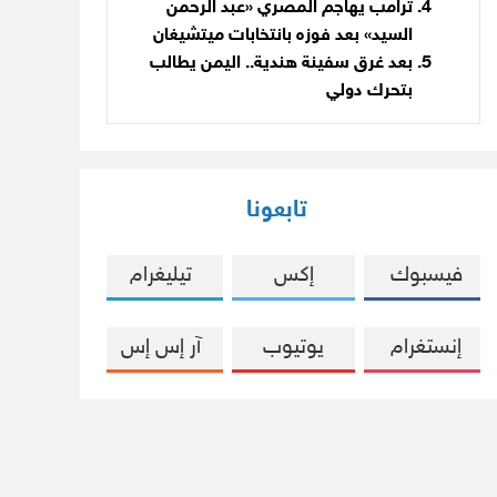
ترامب يهاجم المصري «عبد الرحمن
السيد» بعد فوزه بانتخابات ميتشيغان
بعد غرق سفينة هندية.. اليمن يطالب
بتحرك دولي
تابعونا
فيسبوك
إكس
تيليغرام
إنستغرام
يوتيوب
آر إس إس