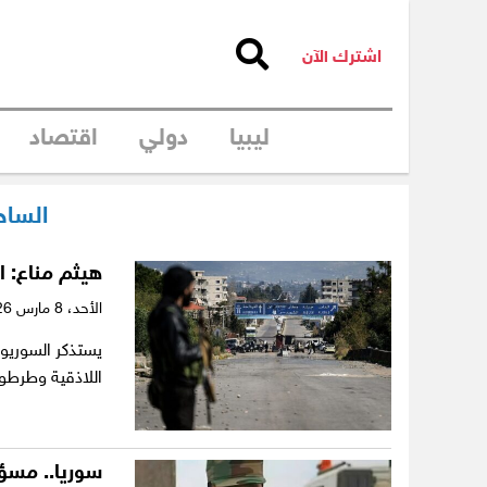
اشترك الآن
ليبيا
دولي
اقتصاد
الساح
هيثم مناع: ا
الأحد،
8 مارس 2026
يستذكر السوريو
اللاذقية وطرط
سوريا.. مسؤو