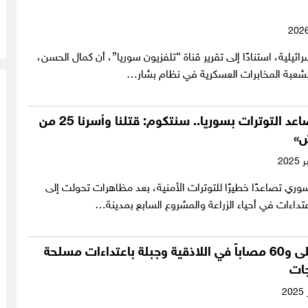
لية، استنادًا إلى تقرير قناة “تلفزيون سوريا”، أن كمال الحسن،
لشعبة المخابرات العسكرية في نظام بشار…
قتلى جراء تصاعد التوترات بسوريا.. سنتكوم: قتلنا وأسرنا 25 من
ش»
ري تصاعدًا خطيرًا للتوترات الأمنية، بعد مظاهرات تحولت إلى
داءات في أحياء الزراعة والمشروع السابع بمدينة…
سوريا.. 3 قتلى و60 مصاباً في اللاذقية وجبلة باعتداءات مسلحة
جات