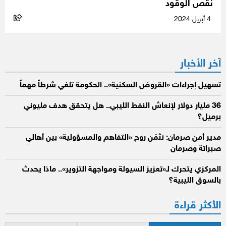
نقص الوقود
4 أبريل 2024
آخر الأخبار
تسهيل إجراءات «القروض السكنية».. الحكومة تلغي شرطاً مهماً
36 مليار دولار لإنعاش النفط الليبي.. هل يتحقق هدف مليوني
برميل؟
مدير أمن صرمان: نثمّن روح «التفاهم والمسؤولية» بين أهالي
صبراتة وصرمان
المركزي يتحرك لـ«تعزيز السيولة ومواجهة التزوير».. ماذا يحدث
بالسوق الليبية؟
الأكثر قراءة