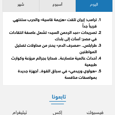
اليوم
أسبوع
شهر
ترامب: إيران تلقت «هزيمة قاسية» والحرب ستنتهي
قريباً جداً
تصريحات «عبد الرحمن السيد» تشعل عاصفة انتقادات
في مصر: أسأت إلى بلدك
طرابلس.. «مصرف الدم» يحذر من محاولات تضليل
المواطنين
أحداث عالمية متسارعة.. ضحايا بجرائم مروّعة وكوارث
طبيعية
«هواوي وريدمي» في سباق القوة.. أجهزة جديدة
بمواصفات منافسة
تابعونا
فيسبوك
إكس
تيليغرام