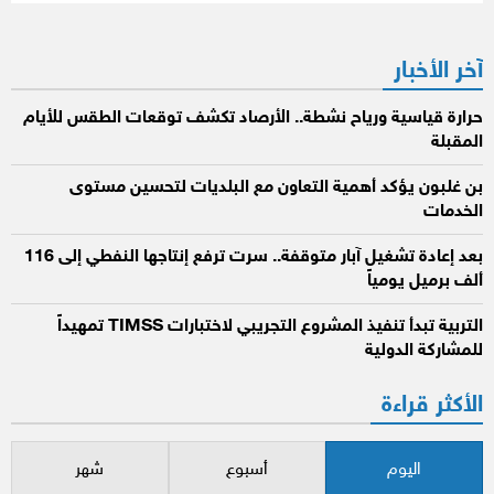
آخر الأخبار
حرارة قياسية ورياح نشطة.. الأرصاد تكشف توقعات الطقس للأيام
المقبلة
بن غلبون يؤكد أهمية التعاون مع البلديات لتحسين مستوى
الخدمات
بعد إعادة تشغيل آبار متوقفة.. سرت ترفع إنتاجها النفطي إلى 116
ألف برميل يومياً
التربية تبدأ تنفيذ المشروع التجريبي لاختبارات TIMSS تمهيداً
للمشاركة الدولية
الأكثر قراءة
اليوم
أسبوع
شهر