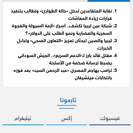
نقابة المتقاعدين تدخل «حالة الطوارئ» وتطالب بتنفيذ
قرارات زيادة المعاشات
شبكة عين ليبيا تكشف.. أسرار «أزمة السيولة والفجوة
السعرية والمضاربة ونمو الطلب على الدولار»؟
ليبيا والصين تبحثان تعزيز «التعاون الصحي» وتبادل
الخبرات
مقتل قائد بارز لـ«الدعم السريع».. الجيش السوداني
يضبط ترسانة ضخمة من الأسلحة
ترامب يهاجم المصري «عبد الرحمن السيد» بعد فوزه
بانتخابات ميتشيغان
تابعونا
فيسبوك
إكس
تيليغرام