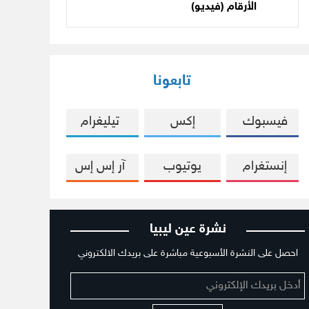
الأرقام (فيديو)
تابعونا
فيسبوك
إكس
تيليغرام
إنستغرام
يوتيوب
آر إس إس
نشرة عين ليبيا
احصل على النشرة الأسبوعية مباشرة على بريدك الالكتروني