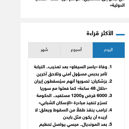
الدولية»
الأكثر قراءة
اليوم
أسبوع
شهر
وفاة «ياسر السيفاو» بعد تعذيب.. النيابة
تأمر بحبس مسؤول أمني وتلاحق آخرين
بزشكيان: تصوروا أنهم سيُسقطون إيران
«خلال 48 ساعة» كما فعلوا مع سوريا
6000 قرض و1200 مستفيد.. الحكومة
تسرّع تنفيذ مبادرة «الإسكان الشبابي»
ترامب ينقذ طفلاً من السقوط ويعلق: لا
أريده أن يكون مثل بايدن
بعد المونديال.. ميسي يواصل تحطيم