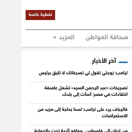
تغطية خاصة
صحافة المواطن
المزيد
آخر الأخبار
ترامب: زوجتي تقول لي تصرفاتك لا تليق برئيس
تصريحات «عبد الرحمن السيد» تشعل عاصفة
انتقادات في مصر: أسأت إلى بلدك
قاليباف يرد على ترامب: لسنا بحاجة إلى مزيد من
الاستعراضات
من لبنان إلى فلسطين.. مواقع أثرية تحت «الحماية