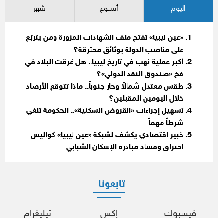
اليوم
أسبوع
شهر
«عين ليبيا» تفتح ملف الشهادات المزورة ومن يتربّع
على مناصب الدولة بوثائق محترقة؟
أكبر عملية نهب في تاريخ ليبيا.. هل غرقت البلاد في
فخ «صندوق النقد الدولي»؟
طقس معتدل شمالاً وحار جنوباً.. ماذا تتوقع الأرصاد
خلال اليومين المقبلين؟
تسهيل إجراءات «القروض السكنية».. الحكومة تلغي
شرطاً مهماً
خبير اقتصادي يكشف لشبكة «عين ليبيا» كواليس
اختراق وفساد مبادرة الإسكان الشبابي
تابعونا
فيسبوك
إكس
تيليغرام