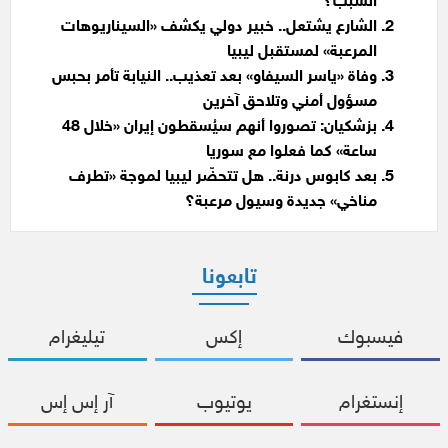
السبب؟
الشارع يشتعل.. خبير دولي يكشف «السيناريوهات
المرعبة» لمستقبل ليبيا
وفاة «ياسر السيفاو» بعد تعذيب.. النيابة تأمر بحبس
مسؤول أمني وتلاحق آخرين
بزشكيان: تصوروا أنهم سيُسقطون إيران «خلال 48
ساعة» كما فعلوا مع سوريا
بعد كابوس درنة.. هل تتحضّر ليبيا لموجة «تطرف
مناخي» جديدة وسيول مرعبة؟
تابعونا
فيسبوك
إكس
تيليغرام
إنستغرام
يوتيوب
آر إس إس