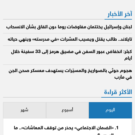
المقالات
آخر الأخبار
لبنان وإسرائيل يختتمان مفاوضات روما دون اتفاق بشأن الانسحاب
تايلاند.. طالب يقتل ويصيب العشرات «في مدرسته» وينهي حياته
كبلر: انخفاض عبور السفن في مضيق هرمز إلى 33 سفينة خلال
أيام
هجوم حوثي بالصواريخ والمسيّرات يستهدف معسكر صحن الجن
في مأرب
الأكثر قراءة
اليوم
أسبوع
شهر
«الضمان الاجتماعي» يحذر من توقف المعاشات».. ما