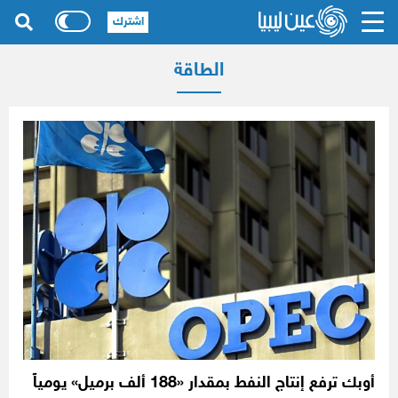
اشترك
الطاقة
أوبك ترفع إنتاج النفط بمقدار «188 ألف برميل» يومياً