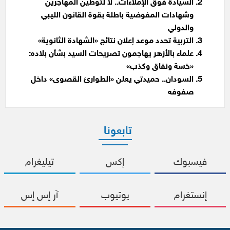
السيادة فوق الإملاءات.. لا لتوطين المهاجرين
وشهادات المفوضية باطلة بقوة القانون الليبي
والدولي
التربية تحدد موعد إعلان نتائج «الشهادة الثانوية»
علماء بالأزهر يهاجمون تصريحات السيد بشأن بلاده:
«خسة ونفاق وكذب»
السودان.. حميدتي يعلن «الطوارئ القصوى» داخل
صفوفه
تابعونا
فيسبوك
إكس
تيليغرام
إنستغرام
يوتيوب
آر إس إس