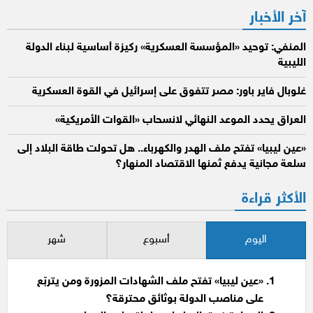
آخر الأخبار
المنفي: توحيد «المؤسسة العسكرية» ركيزة أساسية لبناء الدولة
الليبية
غلوبال فاير باور: مصر تتفوق على إسرائيل في القوة العسكرية
العراق يحدد الموعد النهائي لانسحاب «القوات الأمريكية»
«عين ليبيا» تفتح ملف الهدر والكهرباء.. هل تحولت طاقة البلاد إلى
سلعة مجانية يدفع ثمنها الاقتصاد المنهار؟
الأكثر قراءة
اليوم
أسبوع
شهر
«عين ليبيا» تفتح ملف الشهادات المزورة ومن يتربّع
على مناصب الدولة بوثائق محترقة؟