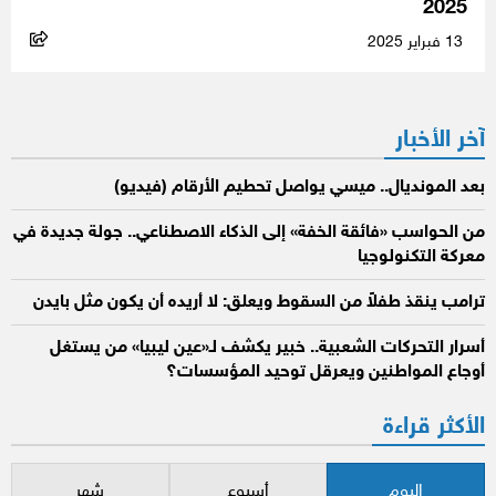
2025
13 فبراير 2025
آخر الأخبار
بعد المونديال.. ميسي يواصل تحطيم الأرقام (فيديو)
من الحواسب «فائقة الخفة» إلى الذكاء الاصطناعي.. جولة جديدة في
معركة التكنولوجيا
ترامب ينقذ طفلاً من السقوط ويعلق: لا أريده أن يكون مثل بايدن
أسرار التحركات الشعبية.. خبير يكشف لـ«عين ليبيا» من يستغل
أوجاع المواطنين ويعرقل توحيد المؤسسات؟
الأكثر قراءة
اليوم
أسبوع
شهر