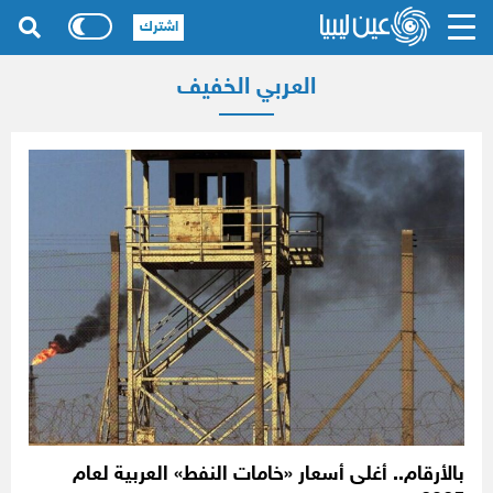
اشترك
العربي الخفيف
بالأرقام.. أغلى أسعار «خامات النفط» العربية لعام