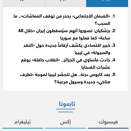
«الضمان الاجتماعي» يحذر من توقف المعاشات».. ما
السبب؟
بزشكيان: تصوروا أنهم سيُسقطون إيران «خلال 48
ساعة» كما فعلوا مع سوريا
خبير اقتصادي يكشف أرقاماً جديدة حول «النقد
والسيولة» في ليبيا
حادث مأساوي في الجزائر.. «انقلاب حافلة» يوقع
عشرات الضحايا
بعد كابوس درنة.. هل تتحضّر ليبيا لموجة «تطرف
مناخي» جديدة وسيول مرعبة؟
تابعونا
فيسبوك
إكس
تيليغرام