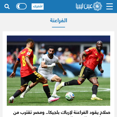
اشترك
الفراعنة
صلاح يقود الفراعنة لإرباك بلجيكا.. ومصر تقترب من