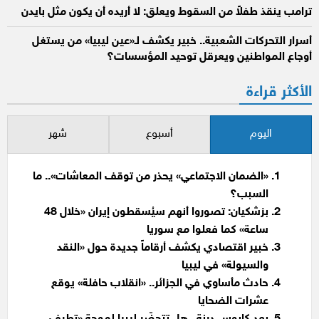
ترامب ينقذ طفلاً من السقوط ويعلق: لا أريده أن يكون مثل بايدن
أسرار التحركات الشعبية.. خبير يكشف لـ«عين ليبيا» من يستغل
أوجاع المواطنين ويعرقل توحيد المؤسسات؟
الأكثر قراءة
اليوم
أسبوع
شهر
«الضمان الاجتماعي» يحذر من توقف المعاشات».. ما
السبب؟
بزشكيان: تصوروا أنهم سيُسقطون إيران «خلال 48
ساعة» كما فعلوا مع سوريا
خبير اقتصادي يكشف أرقاماً جديدة حول «النقد
والسيولة» في ليبيا
حادث مأساوي في الجزائر.. «انقلاب حافلة» يوقع
عشرات الضحايا