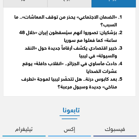
«الضمان الاجتماعي» يحذر من توقف المعاشات».. ما
السبب؟
بزشكيان: تصوروا أنهم سيُسقطون إيران «خلال 48
ساعة» كما فعلوا مع سوريا
خبير اقتصادي يكشف أرقاماً جديدة حول «النقد
والسيولة» في ليبيا
حادث مأساوي في الجزائر.. «انقلاب حافلة» يوقع
عشرات الضحايا
بعد كابوس درنة.. هل تتحضّر ليبيا لموجة «تطرف
مناخي» جديدة وسيول مرعبة؟
تابعونا
فيسبوك
إكس
تيليغرام