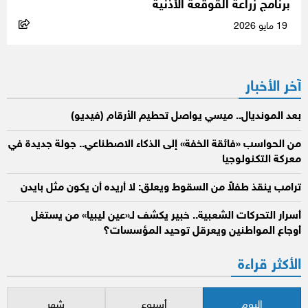
برنامج زراعة القوقعة الأذنية
19 مايو 2026
آخر الأخبار
بعد المونديال.. ميسي يواصل تحطيم الأرقام (فيديو)
من الحواسب «فائقة الخفة» إلى الذكاء الاصطناعي.. جولة جديدة في
معركة التكنولوجيا
ترامب ينقذ طفلاً من السقوط ويعلق: لا أريده أن يكون مثل بايدن
أسرار التحركات الشعبية.. خبير يكشف لـ«عين ليبيا» من يستغل
أوجاع المواطنين ويعرقل توحيد المؤسسات؟
الأكثر قراءة
اليوم
أسبوع
شهر