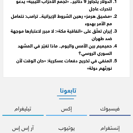
الدولار يتجاوز 9 دنانير.. «تجمع الأحزاب الليبية» يدعو
لتحرك عاجل
«مضيق هرمز» رهين الشروط الإيرانية.. ترامب: نتعامل
مع الأمر بهدوء
إيران تعلّق على «اتفاقية مكة»: لا مبرر لاعتبارها موجهة
ضد طهران
حميميم بين الأمس واليوم.. ماذا تغيّر في المشهد
السوري الروسي؟
المنفي في تخريج دفعات عسكرية: «حان الوقت لأن
نورثهم دولة»
تابعونا
فيسبوك
إكس
تيليغرام
إنستغرام
يوتيوب
آر إس إس