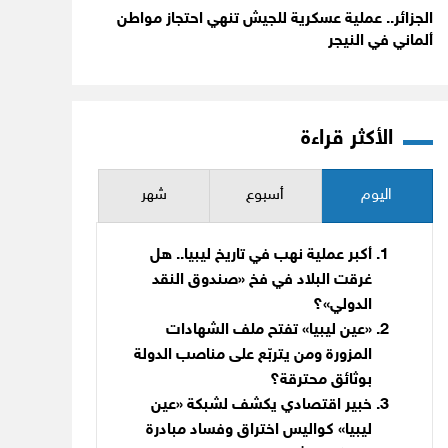
الجزائر.. عملية عسكرية للجيش تنهي احتجاز مواطن
ألماني في النيجر
الأكثر قراءة
اليوم
أسبوع
شهر
أكبر عملية نهب في تاريخ ليبيا.. هل
غرقت البلاد في فخ «صندوق النقد
الدولي»؟
«عين ليبيا» تفتح ملف الشهادات
المزورة ومن يتربّع على مناصب الدولة
بوثائق محترقة؟
خبير اقتصادي يكشف لشبكة «عين
ليبيا» كواليس اختراق وفساد مبادرة