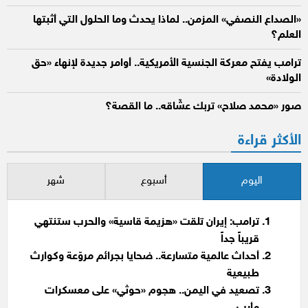
«الصداع النصفي» المزمن.. لماذا يحدث وما الحلول التي أثبتها
العلم؟
ترامب يفتح معركة الجنسية الأمريكية.. أوامر جديدة لإنهاء «حق
الولادة»
صور «محمد صلاح» تربك عشّاقه.. ما القصة؟
الأكثر قراءة
اليوم
أسبوع
شهر
ترامب: إيران تلقت «هزيمة قاسية» والحرب ستنتهي
قريباً جداً
أحداث عالمية متسارعة.. ضحايا بجرائم مروّعة وكوارث
طبيعية
تصعيد في اليمن.. هجوم «حوثي» على معسكرات