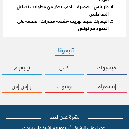
مأرب
طرابلس.. «مصرف الدم» يحذر من محاولات تضليل
المواطنين
الجمارك تحبط تهريب «شحنة مخدرات» ضخمة على
الحدود مع تونس
تابعونا
فيسبوك
إكس
تيليغرام
إنستغرام
يوتيوب
آر إس إس
نشرة عين ليبيا
احصل على النشرة الأسبوعية مباشرة على بريدك