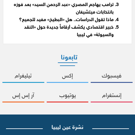
ترامب يهاجم المصري «عبد الرحمن السيد» بعد فوزه
بانتخابات ميتشيغان
ماذا تقول الدراسات.. هل «البطيخ» مفيد للجميع؟
خبير اقتصادي يكشف أرقاماً جديدة حول «النقد
والسيولة» في ليبيا
تابعونا
فيسبوك
إكس
تيليغرام
إنستغرام
يوتيوب
آر إس إس
نشرة عين ليبيا