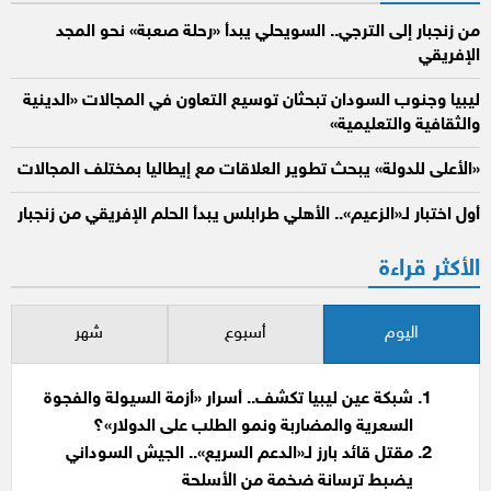
من زنجبار إلى الترجي.. السويحلي يبدأ «رحلة صعبة» نحو المجد
الإفريقي
ليبيا وجنوب السودان تبحثان توسيع التعاون في المجالات «الدينية
والثقافية والتعليمية»
«الأعلى للدولة» يبحث تطوير العلاقات مع إيطاليا بمختلف المجالات
أول اختبار لـ«الزعيم».. الأهلي طرابلس يبدأ الحلم الإفريقي من زنجبار
الأكثر قراءة
اليوم
أسبوع
شهر
شبكة عين ليبيا تكشف.. أسرار «أزمة السيولة والفجوة
السعرية والمضاربة ونمو الطلب على الدولار»؟
مقتل قائد بارز لـ«الدعم السريع».. الجيش السوداني
يضبط ترسانة ضخمة من الأسلحة