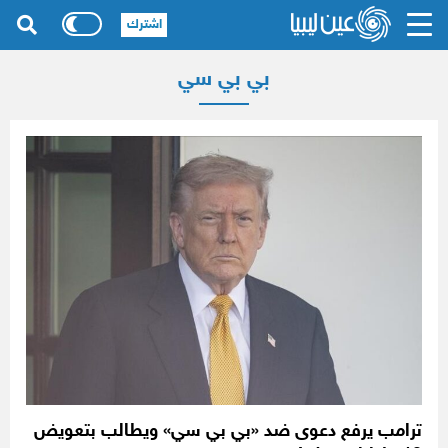
اشترك
بي بي سي
ترامب يرفع دعوى ضد «بي بي سي» ويطالب بتعويض