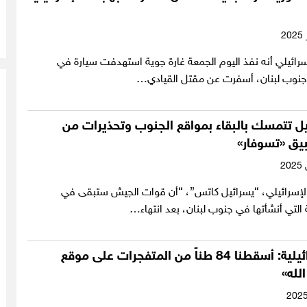
رائيلي أنه نفذ اليوم الجمعة غارة جوية استهدفت سيارة في
جنوب لبنان، أسفرت عن مقتل القيادي…
ئيل تتمسك بالبقاء بمواقع الجنوب وتحذيرات من
يق «تسوفار»
ع الإسرائيلي، “يسرائيل كاتس”، “أن قوات الجيش ستبقى في
التي أنشأتها في جنوب لبنان، بعد انتهاء…
الدفاع الإسرائيلية: أسقطنا 84 طناً من المتفجرات على موقع
لله»