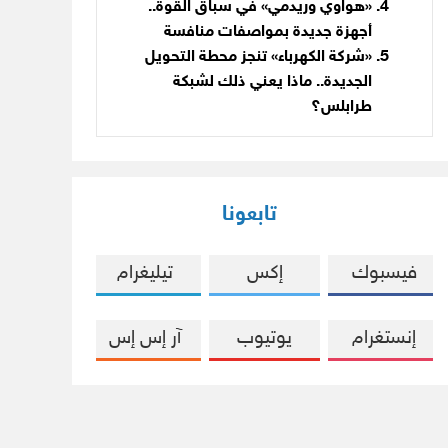
«هواوي وريدمي» في سباق القوة..
أجهزة جديدة بمواصفات منافسة
«شركة الكهرباء» تنجز محطة التحويل
الجديدة.. ماذا يعني ذلك لشبكة
طرابلس؟
تابعونا
فيسبوك
إكس
تيليغرام
إنستغرام
يوتيوب
آر إس إس