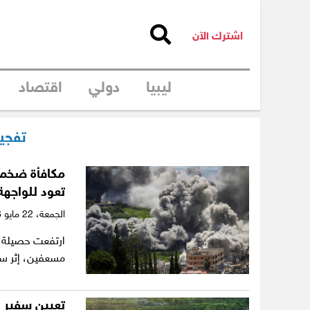
اشترك الآن
ليبيا
دولي
اقتصاد
تفجير
مكافأة ضخمة 
تعود للواجهة
الجمعة،
22 مايو 2026
مسعفين، إثر س
تعيين سفير 