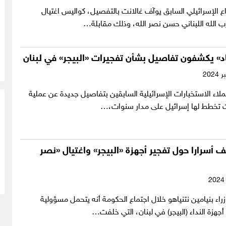
 الإسرائيلي السابق يوآف غالانت بالتفصيل، كواليس اغتيال
زب الله اللبناني حسن نصر الله، وذلك مقابلة…
د» يكشفون تفاصيل بشأن تفجيرات «البيجر» في لبنان
ملاء الاستخبارات الإسرائيلية السابقين بتفاصيل جديدة عن عملية
ت تخطط لها إسرائيل على مدار سنوات،…
 أسرارا حول تفجير أجهزة «البيجر» واغتيال «نصر
ء بنيامين نتنياهو خلال اجتماع الحكومة أنه يتحمل مسؤولية
أجهزة النداء (البيجر) في لبنان، التي خلفت…