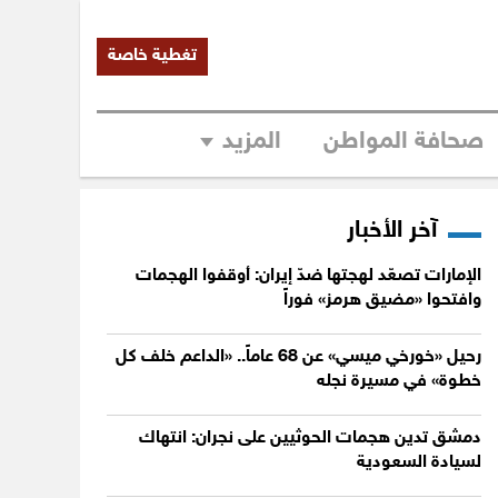
تغطية خاصة
صحافة المواطن
المزيد
آخر الأخبار
الإمارات تصعّد لهجتها ضدّ إيران: أوقفوا الهجمات
وافتحوا «مضيق هرمز» فوراً
رحيل «خورخي ميسي» عن 68 عاماً.. «الداعم خلف كل
خطوة» في مسيرة نجله
دمشق تدين هجمات الحوثيين على نجران: انتهاك
لسيادة السعودية