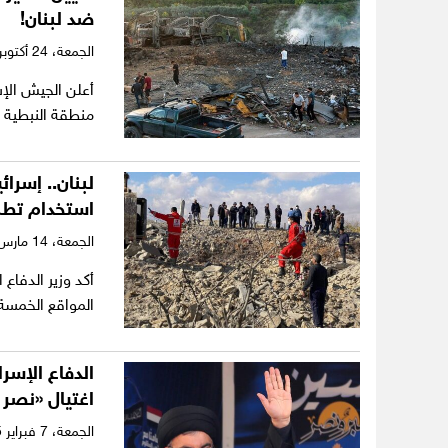
ضد لبنان!
الجمعة،
24 أكتوبر 2025
أعلن الجيش الإس
منطقة النبطية 
لبنان.. إسرا
استخدام تطب
الجمعة،
14 مارس 2025
أكد وزير الدفا
المواقع الخمسة 
اغتيال «نصر ا
الجمعة،
7 فبراير 2025