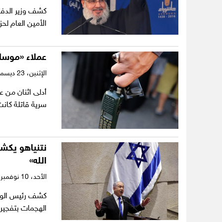
كشف وزير الدفاع
الأمين العام لح
عملاء «موسا
الإثنين،
23 ديسمبر 2024
أدلى اثنان من ع
سرية قاتلة كان
نتنياهو يكشف
الله»
الأحد،
10 نوفمبر 2024
كشف رئيس الوزرا
الهجمات بتفجير 