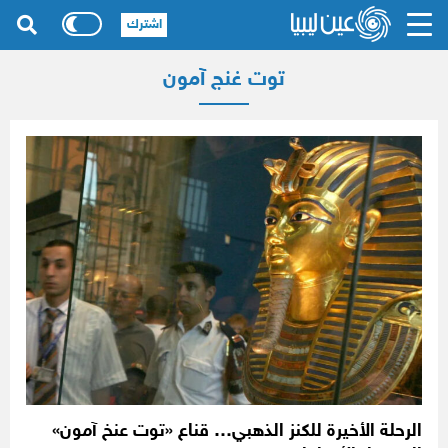
اشترك
توت غنج آمون
الرحلة الأخيرة للكنز الذهبي… قناع «توت عنخ آمون»