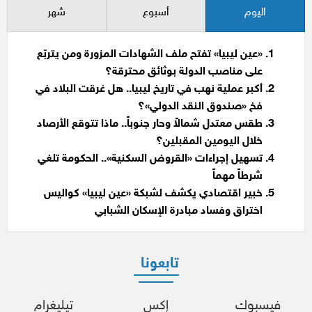
اليوم
أسبوع
شهر
«عين ليبيا» تفتح ملف الشهادات المزورة ومن يتربّع
على مناصب الدولة بوثائق محترقة؟
أكبر عملية نهب في تاريخ ليبيا.. هل غرقت البلاد في
فخ «صندوق النقد الدولي»؟
طقس معتدل شمالاً وحار جنوباً.. ماذا تتوقع الأرصاد
خلال اليومين المقبلين؟
تسهيل إجراءات «القروض السكنية».. الحكومة تلغي
شرطاً مهماً
خبير اقتصادي يكشف لشبكة «عين ليبيا» كواليس
اختراق وفساد مبادرة الإسكان الشبابي
تابعونا
فيسبوك
إكس
تيليغرام