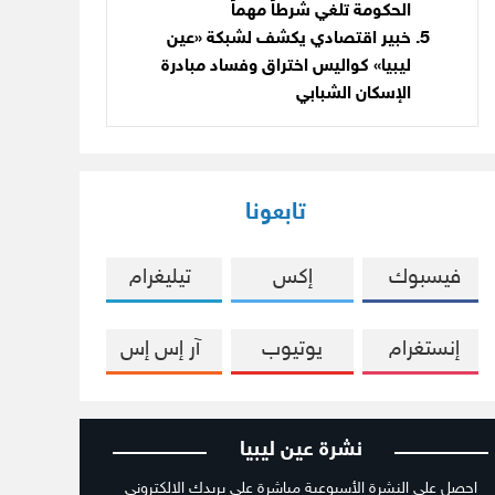
الحكومة تلغي شرطاً مهماً
خبير اقتصادي يكشف لشبكة «عين
ليبيا» كواليس اختراق وفساد مبادرة
الإسكان الشبابي
تابعونا
فيسبوك
إكس
تيليغرام
إنستغرام
يوتيوب
آر إس إس
نشرة عين ليبيا
احصل على النشرة الأسبوعية مباشرة على بريدك الالكتروني