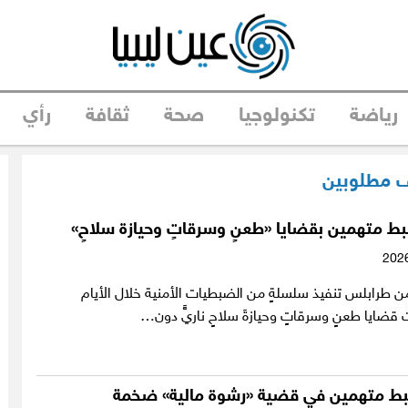
رياضة
تكنولوجيا
صحة
ثقافة
رأي
 مطلوبين
ط متهمين بقضايا «طعنٍ وسرقاتٍ وحيازة سلاحٍ»
ن طرابلس تنفيذ سلسلةٍ من الضبطيات الأمنية خلال الأيام
ضايا طعنٍ وسرقاتٍ وحيازةَ سلاحٍ ناريٍّ دون…
ضبط متهمين في قضية «رشوة مالية» ضخمة