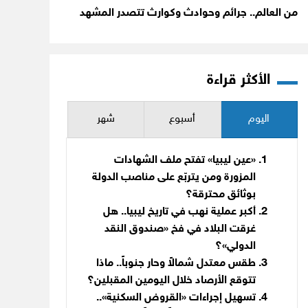
من العالم.. جرائم وحوادث وكوارث تتصدر المشهد
الأكثر قراءة
اليوم
أسبوع
شهر
«عين ليبيا» تفتح ملف الشهادات
المزورة ومن يتربّع على مناصب الدولة
بوثائق محترقة؟
أكبر عملية نهب في تاريخ ليبيا.. هل
غرقت البلاد في فخ «صندوق النقد
الدولي»؟
طقس معتدل شمالاً وحار جنوباً.. ماذا
تتوقع الأرصاد خلال اليومين المقبلين؟
تسهيل إجراءات «القروض السكنية»..