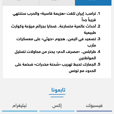
ترامب: إيران تلقت «هزيمة قاسية» والحرب ستنتهي
قريباً جداً
أحداث عالمية متسارعة.. ضحايا بجرائم مروّعة وكوارث
طبيعية
تصعيد في اليمن.. هجوم «حوثي» على معسكرات
مأرب
طرابلس.. «مصرف الدم» يحذر من محاولات تضليل
المواطنين
الجمارك تحبط تهريب «شحنة مخدرات» ضخمة على
الحدود مع تونس
تابعونا
فيسبوك
إكس
تيليغرام