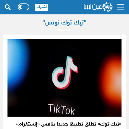
اشترك
"تيك توك نوتس"
«تيك توك» تطلق تطبيقا جديدا ينافس «إنستغرام»