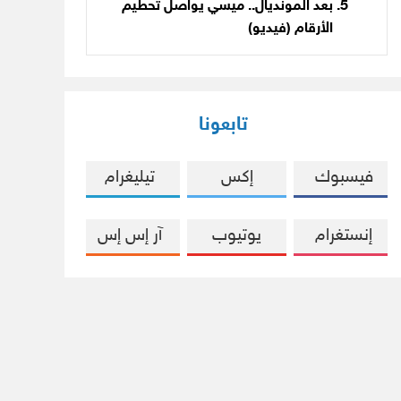
بعد المونديال.. ميسي يواصل تحطيم
الأرقام (فيديو)
تابعونا
فيسبوك
إكس
تيليغرام
إنستغرام
يوتيوب
آر إس إس