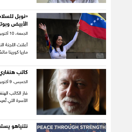
«نوبل للسلام
الأبيض وبوتي
الجمعة،
10 أكتوبر 2025
أعلنت اللجنة الن
ماريا كورينا ماتشادو 
كاتب هنغاري ي
الخميس،
9 أكتوبر 2025
الآسرة التي تُع
نتنياهو يستع