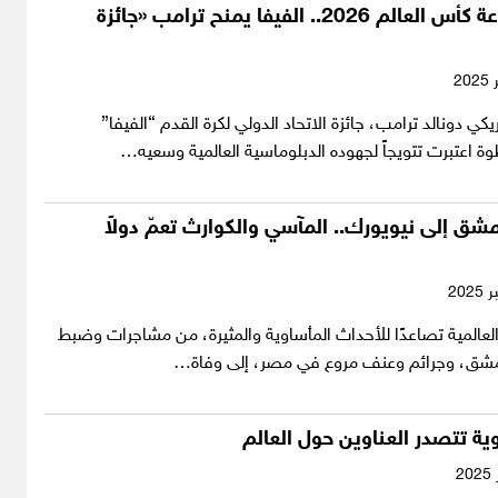
خلال حفل قرعة كأس العالم 2026.. الفيفا يمنح ترامب «جائزة
يكي دونالد ترامب، جائزة الاتحاد الدولي لكرة القدم “الفيفا”
 اعتبرت تتويجاً لجهوده الدبلوماسية العالمية وسعيه…
ق إلى نيويورك.. المآسي والكوارث تعمّ دولاً
عالمية تصاعدًا للأحداث المأساوية والمثيرة، من مشاجرات وضبط
شق، وجرائم وعنف مروع في مصر، إلى وفاة…
ة تتصدر العناوين حول العالم