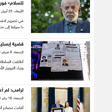
للسلام» فوراً
الأربعاء،
22 أبريل 2026
في تصريح لافت أ
دا سيلفا إلى م
قضية إبستين 
الجمعة،
6 فبراير 2026
أطلقت السلطات ا
وزراء النرويج ا
ترامب: لم أع
الجمعة،
16 يناير 2026
أفادت مصادر أمر