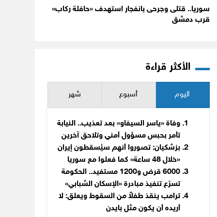
سوريا.. قتلى وجرحى بانفجار استهدف «حافلة ركاب»
قرب دمشق
الأكثر قراءة
اليوم
أسبوع
شهر
وفاة «ياسر السيفاو» بعد تعذيب.. النيابة
تأمر بحبس مسؤول أمني وتلاحق آخرين
بزشكيان: تصوروا أنهم سيُسقطون إيران
«خلال 48 ساعة» كما فعلوا مع سوريا
6000 قرض و1200 مستفيد.. الحكومة
تسرّع تنفيذ مبادرة «الإسكان الشبابي»
ترامب ينقذ طفلاً من السقوط ويعلق: لا
أريده أن يكون مثل بايدن