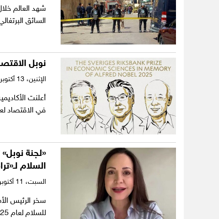
شهد العالم خلا
السائق البرتغا
نوبل الاقتصاد 2025.. ثلاثي من العلماء يتشاركون
الإثنين،
13 أكتوبر 2025
أعلنت الأكاديمي
في الاقتصاد لعام 2025 للبروفيسور جويل موكير، وال
«لجنة نوبل» 
السلام لـ«تر
السبت،
11 أكتوبر 2025
سخر الرئيس الأم
للسلام لعام 2025 للمعارضة الفنزويلية ماريا كورينا ماشادو….