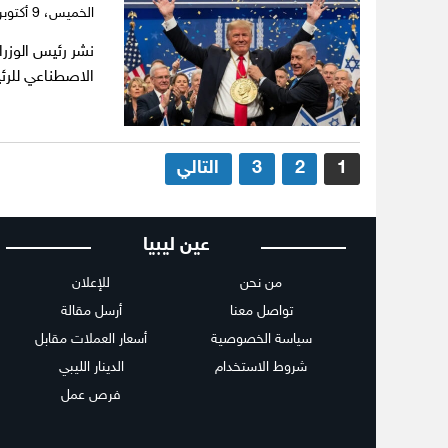
الخميس،
9 أكتوبر 2025
نشر رئيس الوزراء
الاصطناعي للرئي
تعدد
1
2
3
التالي
صفحات
المقالات
عين ليبيا
من نحن
للإعلان
تواصل معنا
أرسل مقالة
سياسة الخصوصية
أسعار العملات مقابل
شروط الاستخدام
الدينار الليبي
فرص عمل