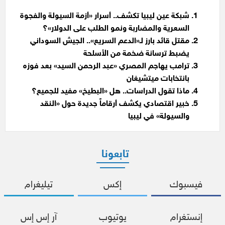
شبكة عين ليبيا تكشف.. أسرار «أزمة السيولة والفجوة
السعرية والمضاربة ونمو الطلب على الدولار»؟
مقتل قائد بارز لـ«الدعم السريع».. الجيش السوداني
يضبط ترسانة ضخمة من الأسلحة
ترامب يهاجم المصري «عبد الرحمن السيد» بعد فوزه
بانتخابات ميتشيغان
ماذا تقول الدراسات.. هل «البطيخ» مفيد للجميع؟
خبير اقتصادي يكشف أرقاماً جديدة حول «النقد
والسيولة» في ليبيا
تابعونا
فيسبوك
إكس
تيليغرام
إنستغرام
يوتيوب
آر إس إس