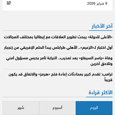
9 فبراير 2026
آخر الأخبار
«الأعلى للدولة» يبحث تطوير العلاقات مع إيطاليا بمختلف المجالات
أول اختبار لـ«الزعيم».. الأهلي طرابلس يبدأ الحلم الإفريقي من زنجبار
وفاة «ياسر السيفاو» بعد تعذيب.. النيابة تأمر بحبس مسؤول أمني
وتلاحق آخرين
ترامب: تقدم كبير بمحادثات إعادة فتح «هرمز» والاتفاق قد يكون
قريباً
الأكثر قراءة
اليوم
أسبوع
شهر