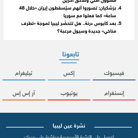
مسؤول أمني وتلاحق آخرين
بزشكيان: تصوروا أنهم سيُسقطون إيران «خلال 48
ساعة» كما فعلوا مع سوريا
بعد كابوس درنة.. هل تتحضّر ليبيا لموجة «تطرف
مناخي» جديدة وسيول مرعبة؟
تابعونا
فيسبوك
إكس
تيليغرام
إنستغرام
يوتيوب
آر إس إس
نشرة عين ليبيا
احصل على النشرة الأسبوعية مباشرة على بريدك