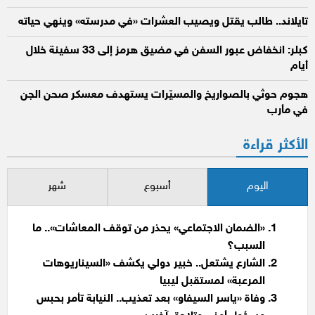
تايلاند.. طالب يقتل ويصيب العشرات «في مدرسته» وينهي حياته
كبلر: انخفاض عبور السفن في مضيق هرمز إلى 33 سفينة خلال
أيام
هجوم حوثي بالصواريخ والمسيّرات يستهدف معسكر صحن الجن
في مأرب
الأكثر قراءة
اليوم
أسبوع
شهر
«الضمان الاجتماعي» يحذر من توقف المعاشات».. ما
السبب؟
الشارع يشتعل.. خبير دولي يكشف «السيناريوهات
المرعبة» لمستقبل ليبيا
وفاة «ياسر السيفاو» بعد تعذيب.. النيابة تأمر بحبس