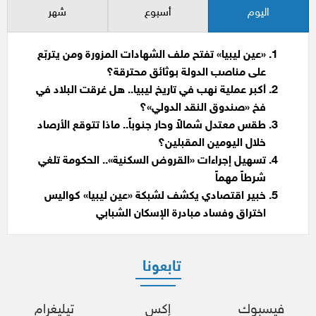
اليوم
أسبوع
شهر
«عين ليبيا» تفتح ملف الشهادات المزورة ومن يتربّع
على مناصب الدولة بوثائق محترقة؟
أكبر عملية نهب في تاريخ ليبيا.. هل غرقت البلاد في
فخ «صندوق النقد الدولي»؟
طقس معتدل شمالاً وحار جنوباً.. ماذا تتوقع الأرصاد
خلال اليومين المقبلين؟
تسهيل إجراءات «القروض السكنية».. الحكومة تلغي
شرطاً مهماً
خبير اقتصادي يكشف لشبكة «عين ليبيا» كواليس
اختراق وفساد مبادرة الإسكان الشبابي
تابعونا
فيسبوك
إكس
تيليغرام