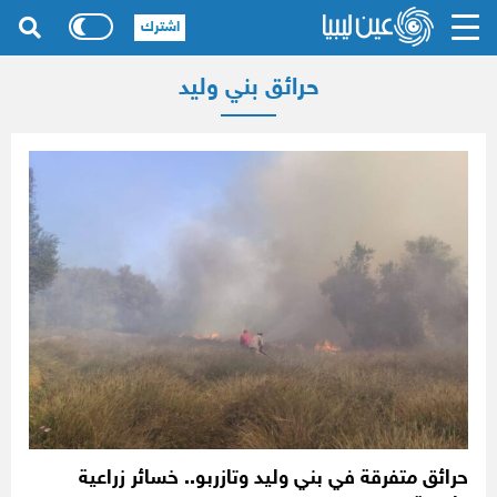
اشترك
حرائق بني وليد
حرائق متفرقة في بني وليد وتازربو.. خسائر زراعية