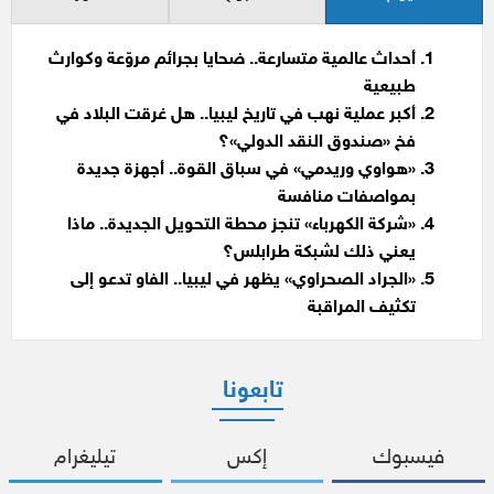
أحداث عالمية متسارعة.. ضحايا بجرائم مروّعة وكوارث
طبيعية
أكبر عملية نهب في تاريخ ليبيا.. هل غرقت البلاد في
فخ «صندوق النقد الدولي»؟
«هواوي وريدمي» في سباق القوة.. أجهزة جديدة
بمواصفات منافسة
«شركة الكهرباء» تنجز محطة التحويل الجديدة.. ماذا
يعني ذلك لشبكة طرابلس؟
«الجراد الصحراوي» يظهر في ليبيا.. الفاو تدعو إلى
تكثيف المراقبة
تابعونا
فيسبوك
إكس
تيليغرام