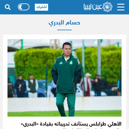
اشترك
حسام البدري
الأهلي طرابلس يستأنف تدريباته بقيادة «البدري»