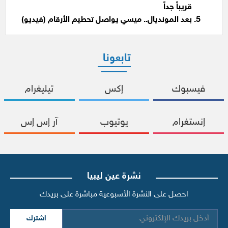
قريباً جداً
بعد المونديال.. ميسي يواصل تحطيم الأرقام (فيديو)
تابعونا
فيسبوك
إكس
تيليغرام
إنستغرام
يوتيوب
آر إس إس
نشرة عين ليبيا
احصل على النشرة الأسبوعية مباشرة على بريدك
اشترك