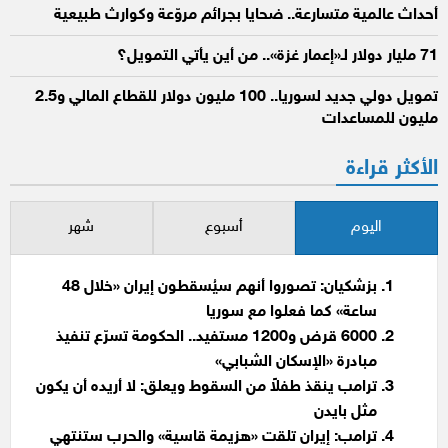
أحداث عالمية متسارعة.. ضحايا بجرائم مروّعة وكوارث طبيعية
71 مليار دولار لـ«إعمار غزة».. من أين يأتي التمويل؟
تمويل دولي جديد لسوريا.. 100 مليون دولار للقطاع المالي و2.5
مليون للمساعدات
الأكثر قراءة
اليوم
أسبوع
شهر
بزشكيان: تصوروا أنهم سيُسقطون إيران «خلال 48
ساعة» كما فعلوا مع سوريا
6000 قرض و1200 مستفيد.. الحكومة تسرّع تنفيذ
مبادرة «الإسكان الشبابي»
ترامب ينقذ طفلاً من السقوط ويعلق: لا أريده أن يكون
مثل بايدن
ترامب: إيران تلقت «هزيمة قاسية» والحرب ستنتهي