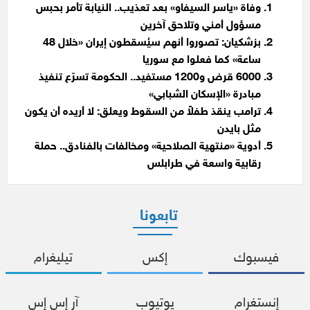
وفاة «ياسر السيفاو» بعد تعذيب.. النيابة تأمر بحبس
مسؤول أمني وتلاحق آخرين
بزشكيان: تصوروا أنهم سيُسقطون إيران «خلال 48
ساعة» كما فعلوا مع سوريا
6000 قرض و1200 مستفيد.. الحكومة تسرّع تنفيذ
مبادرة «الإسكان الشبابي»
ترامب ينقذ طفلاً من السقوط ويعلق: لا أريده أن يكون
مثل بايدن
أدوية «منتهية الصلاحية» ومخالفات بالفنادق.. حملة
رقابية واسعة في طرابلس
تابعونا
فيسبوك
إكس
تيليغرام
إنستغرام
يوتيوب
آر إس إس