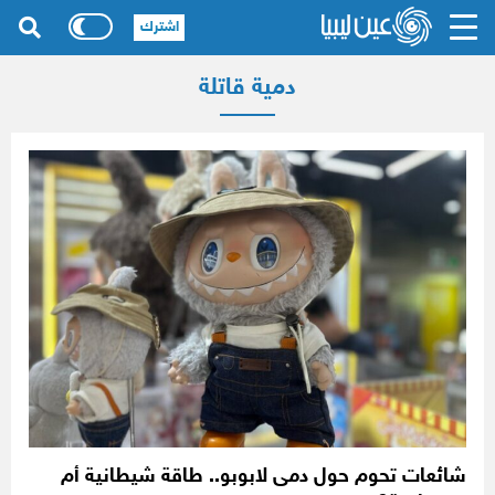
اشترك
دمية قاتلة
شائعات تحوم حول دمى لابوبو.. طاقة شيطانية أم