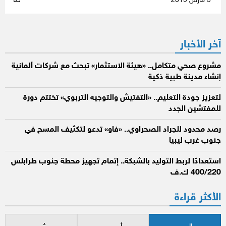
5 مارس 2019
آخر الأخبار
مشروع صحي متكامل.. «هيئة الاستثمار» تبحث مع شركات ألمانية
إنشاء مدينة طبية ذكية
لتعزيز جودة التعليم.. «التفتيش والتوجيه التربوي» تختتم دورة
للمفتشين الجدد
رصد محدود للجراد الصحراوي.. «فاو» تدعو لتكثيف المسح في
جنوب غرب ليبيا
استعدادًا لربط التوليد بالشبكة.. إتمام تجهيز محطة جنوب طرابلس
400/220 ك.ف
الأكثر قراءة