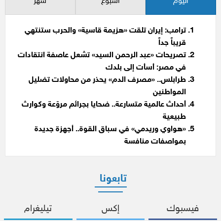
اليوم
أسبوع
شهر
ترامب: إيران تلقت «هزيمة قاسية» والحرب ستنتهي
قريباً جداً
تصريحات «عبد الرحمن السيد» تشعل عاصفة انتقادات
في مصر: أسأت إلى بلدك
طرابلس.. «مصرف الدم» يحذر من محاولات تضليل
المواطنين
أحداث عالمية متسارعة.. ضحايا بجرائم مروّعة وكوارث
طبيعية
«هواوي وريدمي» في سباق القوة.. أجهزة جديدة
بمواصفات منافسة
تابعونا
فيسبوك
إكس
تيليغرام