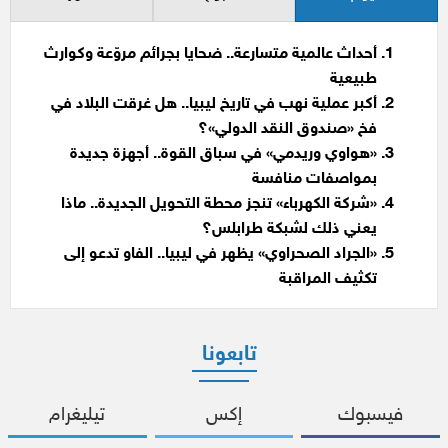
أحداث عالمية متسارعة.. ضحايا بجرائم مروّعة وكوارث
طبيعية
أكبر عملية نهب في تاريخ ليبيا.. هل غرقت البلاد في
فخ «صندوق النقد الدولي»؟
«هواوي وريدمي» في سباق القوة.. أجهزة جديدة
بمواصفات منافسة
«شركة الكهرباء» تنجز محطة التحويل الجديدة.. ماذا
يعني ذلك لشبكة طرابلس؟
«الجراد الصحراوي» يظهر في ليبيا.. الفاو تدعو إلى
تكثيف المراقبة
تابعونا
فيسبوك
إكس
تيليغرام