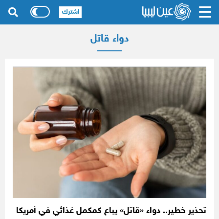
اشترك
دواء قاتل
تحذير خطير.. دواء «قاتل» يباع كمكمل غذائي في أمريكا