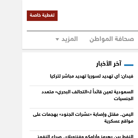
تغطية خاصة
صحافة المواطن
المزيد
آخر الأخبار
فيدان: أي تهديد لسوريا تهديد مباشر لتركيا
السعودية تعين قائداً لـ«التحالف البحري» متعدد
الجنسيات
اليمن.. مقتل وإصابة «عشرات الجنود» بهجمات على
مواقع عسكرية
النفط بين «هرمز وأرامكو وفنزويلا».. صراع النفوذ