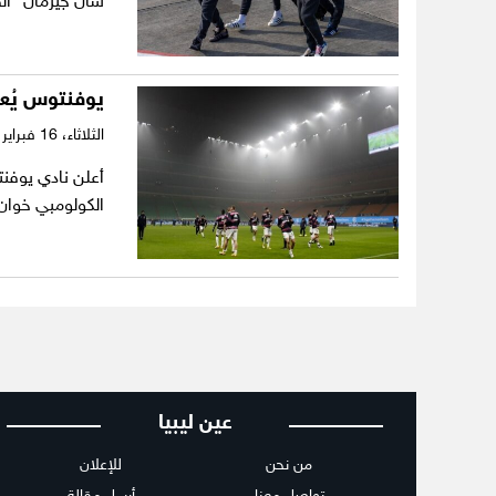
سان جيرمان” الف
يوفنتوس يُعل
الثلاثاء،
16 فبراير 2021
أعلن نادي يوفنت
الكولومبي خوان كوادرا
عين ليبيا
من نحن
للإعلان