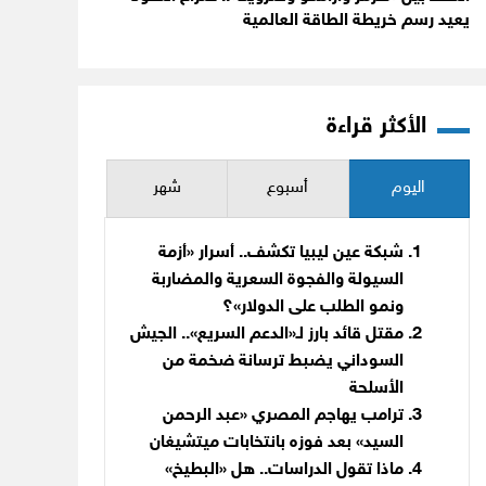
يعيد رسم خريطة الطاقة العالمية
الأكثر قراءة
اليوم
أسبوع
شهر
شبكة عين ليبيا تكشف.. أسرار «أزمة
السيولة والفجوة السعرية والمضاربة
ونمو الطلب على الدولار»؟
مقتل قائد بارز لـ«الدعم السريع».. الجيش
السوداني يضبط ترسانة ضخمة من
الأسلحة
ترامب يهاجم المصري «عبد الرحمن
السيد» بعد فوزه بانتخابات ميتشيغان
ماذا تقول الدراسات.. هل «البطيخ»