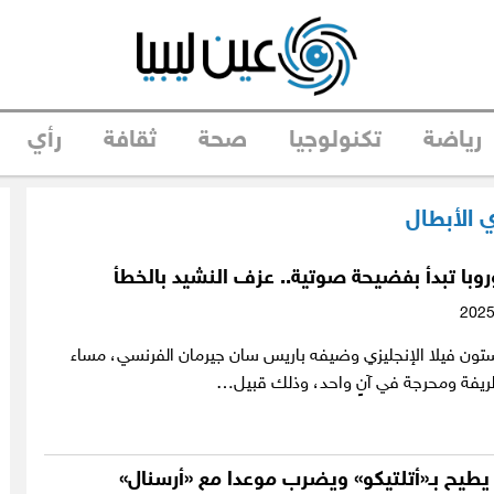
رياضة
تكنولوجيا
صحة
ثقافة
رأي
 الأبطال
وروبا تبدأ بفضيحة صوتية.. عزف النشيد بالخطأ
تون فيلا الإنجليزي وضيفه باريس سان جيرمان الفرنسي، مساء
 طريفة ومحرجة في آنٍ واحد، وذلك قبيل…
 يطيح بـ«أتلتيكو» ويضرب موعدا مع «أرسنال»