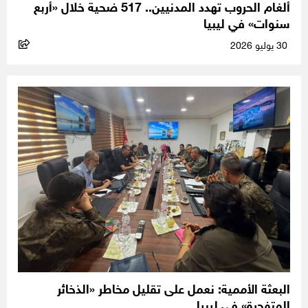
ألغام الحروب تهدد المدنيين.. 517 ضحية خلال «أربع
سنوات» في ليبيا
30 يوليو 2026
البعثة الأممية: نعمل على تقليل مخاطر «الذخائر
المتفجرة» في ليبيا