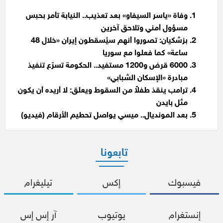
وفاة «ياسر السيفاو» بعد تعذيب.. النيابة تأمر بحبس
مسؤول أمني وتلاحق آخرين
بزشكيان: تصوروا أنهم سيُسقطون إيران «خلال 48
ساعة» كما فعلوا مع سوريا
6000 قرض و1200 مستفيد.. الحكومة تسرّع تنفيذ
مبادرة «الإسكان الشبابي»
ترامب ينقذ طفلاً من السقوط ويعلق: لا أريده أن يكون
مثل بايدن
بعد المونديال.. ميسي يواصل تحطيم الأرقام (فيديو)
تابعونا
فيسبوك
إكس
تيليغرام
إنستغرام
يوتيوب
آر إس إس