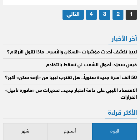
تعدد
1
2
3
4
التالي
صفحات
المقالات
آخر الأخبار
ليبيا تكشف أحدث مؤشرات «السكان والأسر».. ماذا تقول الأرقام؟
قيس سعيّد: أموال الشعب لن تسقط بالتقادم
50 ألف أسرة جديدة سنوياً.. هل تقترب ليبيا من «أزمة سكن» أكبر؟
الاقتصاد الليبي على حافة اختبار جديد.. تحذيرات من «فاتورة تأجيل»
القرارات
الأكثر قراءة
اليوم
أسبوع
شهر