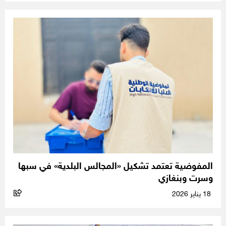
المفوضية تعتمد تشكيل «المجالس البلدية» في سبها
وسرت وبنغازي
18 يناير 2026