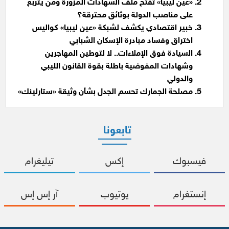
«عين ليبيا» تفتح ملف الشهادات المزورة ومن يتربّع
على مناصب الدولة بوثائق محترقة؟
خبير اقتصادي يكشف لشبكة «عين ليبيا» كواليس
اختراق وفساد مبادرة الإسكان الشبابي
السيادة فوق الإملاءات.. لا لتوطين المهاجرين
وشهادات المفوضية باطلة بقوة القانون الليبي
والدولي
مصلحة الجمارك تحسم الجدل بشأن وثيقة «ستارلينك»
تابعونا
فيسبوك
إكس
تيليغرام
إنستغرام
يوتيوب
آر إس إس