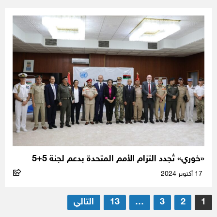
«خوري» تُجدد التزام الأمم المتحدة بدعم لجنة 5+5
17 أكتوبر 2024
تعدد
1
2
3
…
13
التالي
صفحات