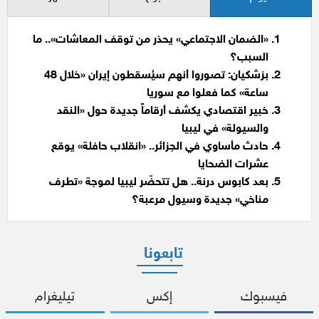
«الضمان الاجتماعي» يحذر من توقف المعاشات».. ما
السبب؟
بزشكيان: تصوروا أنهم سيُسقطون إيران «خلال 48
ساعة» كما فعلوا مع سوريا
خبير اقتصادي يكشف أرقاماً جديدة حول «النقد
والسيولة» في ليبيا
حادث مأساوي في الجزائر.. «انقلاب حافلة» يوقع
عشرات الضحايا
بعد كابوس درنة.. هل تتحضّر ليبيا لموجة «تطرف
مناخي» جديدة وسيول مرعبة؟
تابعونا
فيسبوك
إكس
تيليغرام