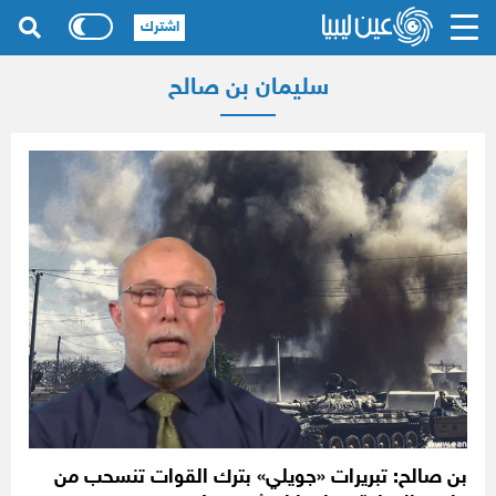
اشترك
سليمان بن صالح
بن صالح: تبريرات «جويلي» بترك القوات تنسحب من