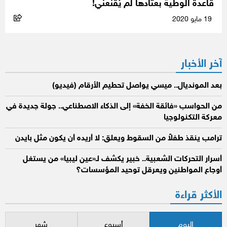
قاعدة الوطية بعتادها لم يُقنعني!
19 مايو 2020
آخر الأخبار
بعد المونديال.. ميسي يواصل تحطيم الأرقام (فيديو)
من الحواسب «فائقة الخفة» إلى الذكاء الاصطناعي.. جولة جديدة في
معركة التكنولوجيا
ترامب ينقذ طفلاً من السقوط ويعلق: لا أريده أن يكون مثل بايدن
أسرار التحركات الشعبية.. خبير يكشف لـ«عين ليبيا» من يستغل
أوجاع المواطنين ويعرقل توحيد المؤسسات؟
الأكثر قراءة
اليوم
أسبوع
شهر